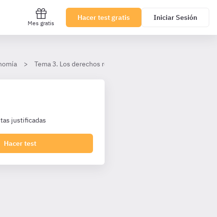
Hacer test gratis
Iniciar Sesión
Mes gratis
onomía
Tema 3. Los derechos reales
El Registro de la Propieda
as justificadas
Hacer test