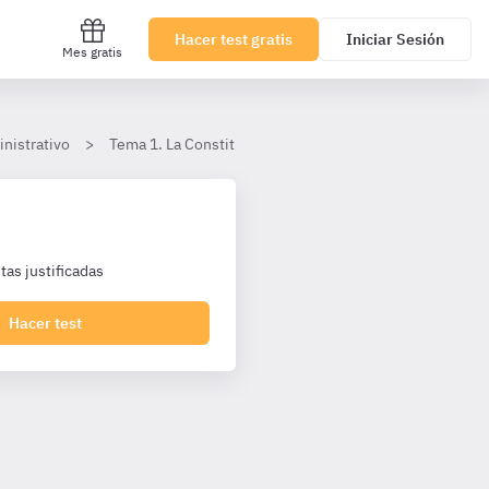
Hacer test gratis
Iniciar Sesión
Mes gratis
nistrativo
Tema 1. La Constitución Española de 1978
El Gobi
as justificadas
Hacer test