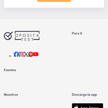
Para ti
Eventos
Nosotros
Descarga la app