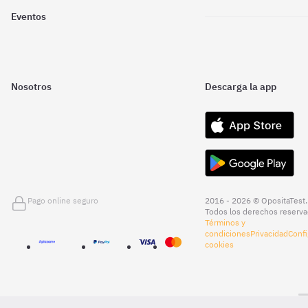
Eventos
Nosotros
Descarga la app
Pago online seguro
2016 - 2026 © OpositaTest.
Todos los derechos reserva
Términos y
condiciones
Privacidad
Confi
cookies