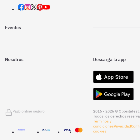
Eventos
Nosotros
Descarga la app
Pago online seguro
2016 - 2026 © OpositaTest.
Todos los derechos reserva
Términos y
condiciones
Privacidad
Confi
cookies