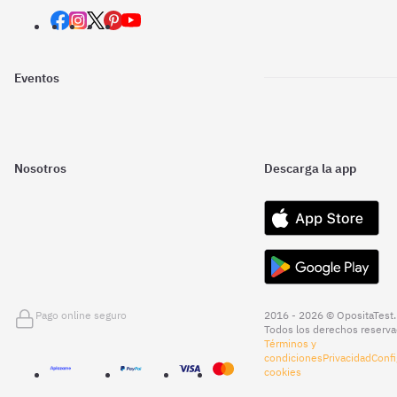
Eventos
Nosotros
Descarga la app
Pago online seguro
2016 - 2026 © OpositaTest.
Todos los derechos reserva
Términos y
condiciones
Privacidad
Confi
cookies