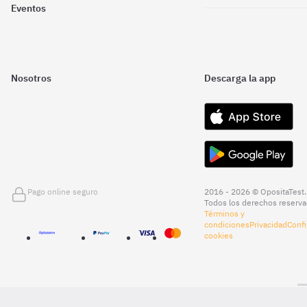
Eventos
Nosotros
Descarga la app
Pago online seguro
2016 - 2026 © OpositaTest.
Todos los derechos reserva
Términos y
condiciones
Privacidad
Confi
cookies