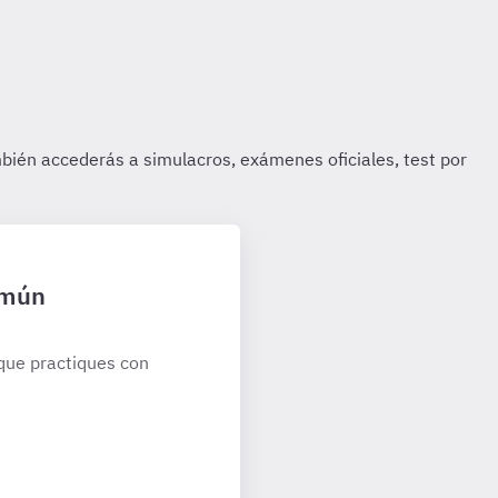
omún
que practiques con