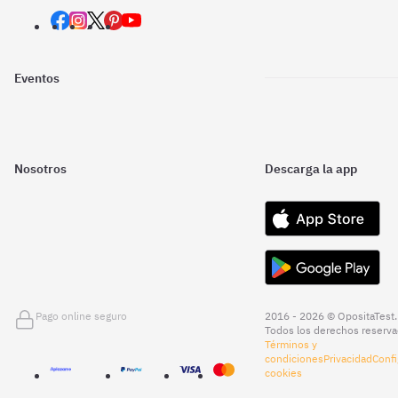
Eventos
Nosotros
Descarga la app
Pago online seguro
2016 - 2026 © OpositaTest.
Todos los derechos reserva
Términos y
condiciones
Privacidad
Confi
cookies