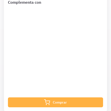
Complementa con
¿Qué incluye?
Complementa tu preparación con
1594 Preguntas
de
Constitución 1 mes además de las que ya están incluidas
en tu suscripción.
¿Qué incluye?
Complementa tu preparación con
1203 Preguntas
de Ley
40 1 mes además de las que ya están incluidas en tu
suscripción.
Comprar