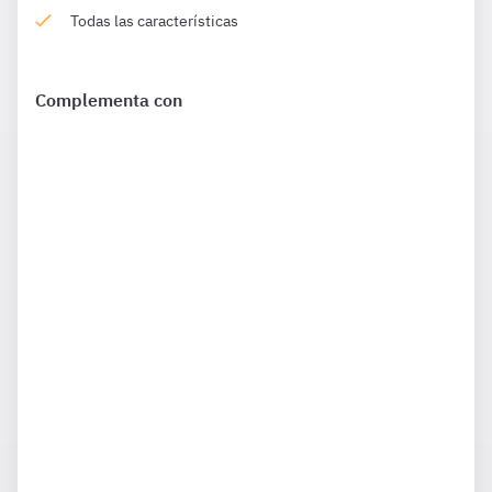
Todas las características
Complementa con
¿Qué incluye?
Complementa tu preparación con
1594 Preguntas
de
Constitución 12 meses además de las que ya están
incluidas en tu suscripción.
¿Qué incluye?
Complementa tu preparación con
1203 Preguntas
de Ley
40 12 meses además de las que ya están incluidas en tu
suscripción.