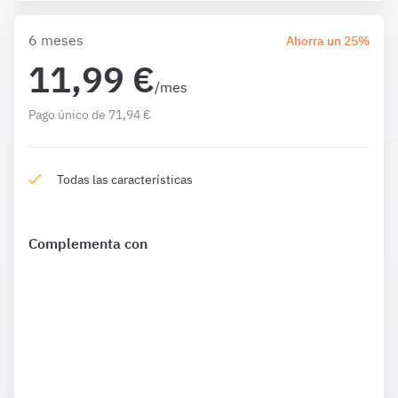
6 meses
Ahorra un 25%
11,99 €
/mes
Pago único de 71,94 €
Todas las características
Complementa con
¿Qué incluye?
Complementa tu preparación con
1594 Preguntas
de
Constitución 6 meses además de las que ya están