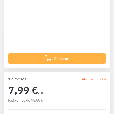
incluidas en tu suscripción.
¿Qué incluye?
Complementa tu preparación con
1203 Preguntas
de Ley
40 6 meses además de las que ya están incluidas en tu
suscripción.
Comprar
12 meses
Ahorra un 50%
7,99 €
/mes
Pago único de 95,88 €