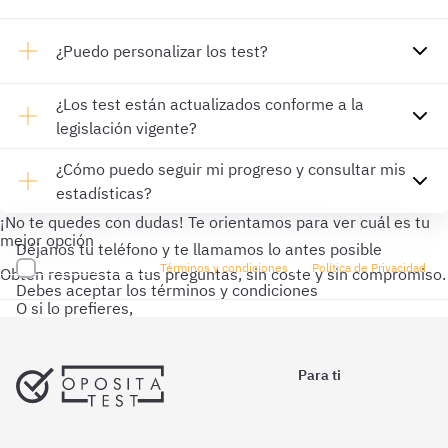
¿Puedo personalizar los test?
¿Los test están actualizados conforme a la
legislación vigente?
¿Cómo puedo seguir mi progreso y consultar mis
estadísticas?
¡No te quedes con dudas!
Te orientamos para ver cuál es tu
mejor opción
Déjanos tu teléfono y te llamamos lo antes posible
He leído y acepto los
Términos y condiciones
y la
Política de Privacidad
Obtén respuesta a tus preguntas, sin coste y sin compromiso.
Debes aceptar los términos y condiciones
O si lo prefieres,
No recibirás llamadas ni mensajes de texto sin tu permiso.
Para ti