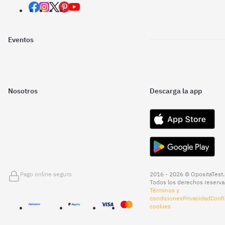
Eventos
Nosotros
Descarga la app
Pago online seguro
2016 - 2026 © OpositaTest.
Todos los derechos reserva
Términos y
condiciones
Privacidad
Confi
cookies