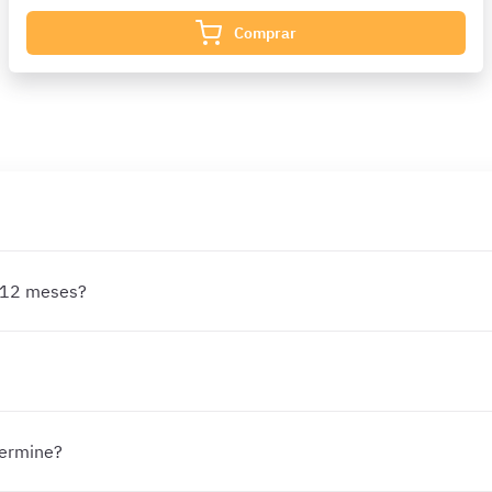
Comprar
y 12 meses?
termine?