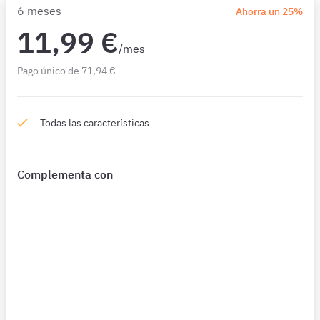
6 meses
Ahorra un 25%
11,99 €
/mes
Pago único de 71,94 €
Todas las características
Complementa con
¿Qué incluye?
Complementa tu preparación con
1594 Preguntas
de
Constitución 1 mes además de las que ya están incluidas
en tu suscripción.