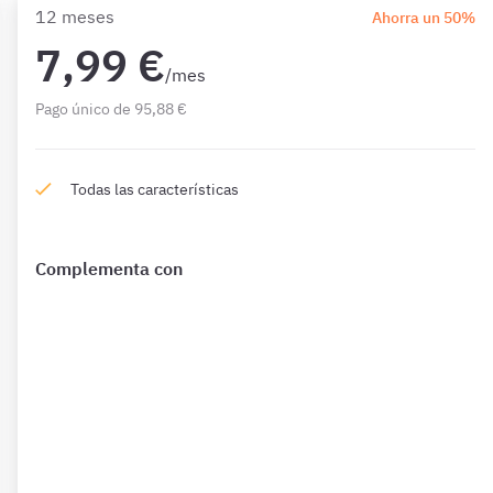
12 meses
Ahorra un 50%
7,99 €
/mes
Pago único de 95,88 €
Todas las características
Complementa con
¿Qué incluye?
Complementa tu preparación con
1594 Preguntas
de
Constitución 1 mes además de las que ya están incluidas
en tu suscripción.