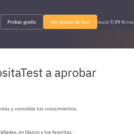
Probar gratis
Ver planes de test
7,99 €
Desde
/me
ntas y consolida tus conocimientos.
lladas, en blanco y tus favoritas.