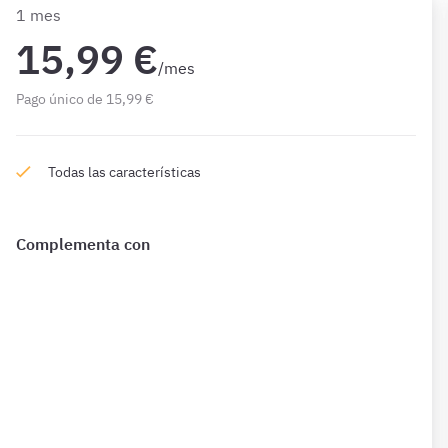
1 mes
15,99 €
/mes
Pago único de 15,99 €
Todas las características
Complementa con
¿Qué incluye?
Complementa tu preparación con
1594 Preguntas
de
Constitución 1 mes además de las que ya están incluidas
en tu suscripción.