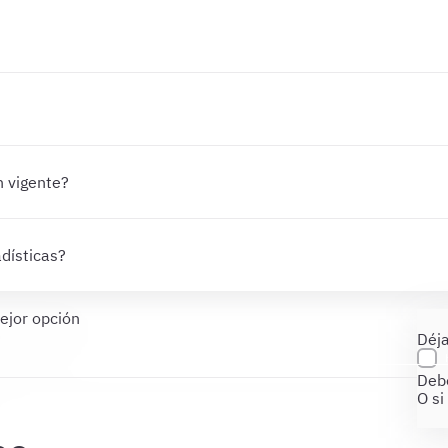
n vigente?
dísticas?
ejor opción
Déja
Debe
O si