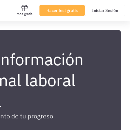
Hacer test gratis
Iniciar Sesión
Mes gratis
 Información
al laboral
a
nto de tu progreso