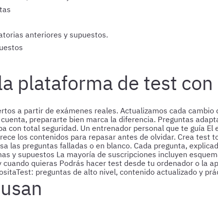
itas
torias anteriores y supuestos.
uestos
la plataforma de test co
rtos a partir de exámenes reales. Actualizamos cada cambio d
cuenta, prepararte bien marca la diferencia.
Preguntas adapta
eba con total seguridad.
Un entrenador personal que te guía
El 
rece los contenidos para repasar antes de olvidar.
Crea test 
a las preguntas falladas o en blanco.
Cada pregunta, explicad
as y supuestos
La mayoría de suscripciones incluyen esquema
y cuando quieras
Podrás hacer test desde tu ordenador o la a
sitaTest: preguntas de alto nivel, contenido actualizado y prác
 usan