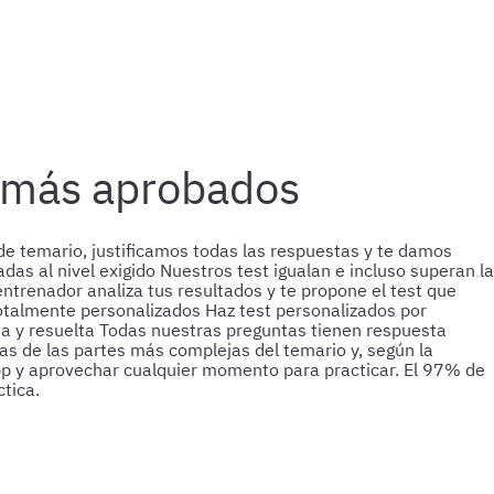
n más aprobados
e temario, justificamos todas las respuestas y te damos
das al nivel exigido
Nuestros test igualan e incluso superan la
entrenador analiza tus resultados y te propone el test que
totalmente personalizados
Haz test personalizados por
a y resuelta
Todas nuestras preguntas tienen respuesta
s de las partes más complejas del temario y, según la
pp y aprovechar cualquier momento para practicar.
El 97% de
tica.