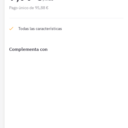
Pago único de 95,88 €
Todas las características
Complementa con
¿Qué incluye?
Complementa tu preparación con
2274 Preguntas
de Ley
39 12 meses además de las que ya están incluidas en tu
suscripción.