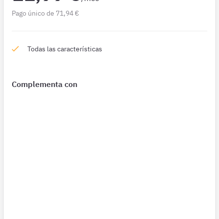
Pago único de 71,94 €
Todas las características
Complementa con
¿Qué incluye?
Complementa tu preparación con
2274 Preguntas
de Ley
39 6 meses además de las que ya están incluidas en tu
suscripción.