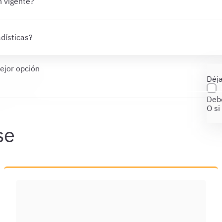
n vigente?
dísticas?
ejor opción
Déja
Debe
O si