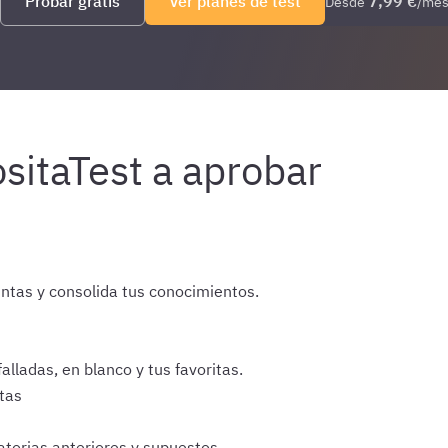
Probar gratis
Ver planes de test
7,99 €
Desde
/me
ntas y consolida tus conocimientos.
lladas, en blanco y tus favoritas.
itas
torias anteriores y supuestos.