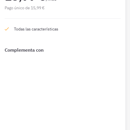
Pago único de 15,99 €
Todas las características
Complementa con
¿Qué incluye?
Complementa tu preparación con
2274 Preguntas
de Ley
39 1 mes además de las que ya están incluidas en tu
suscripción.