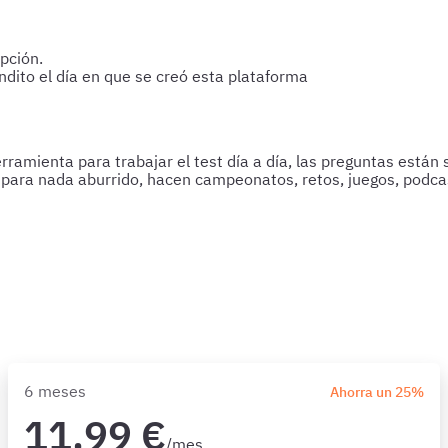
pción.
ndito el día en que se creó esta plataforma
amienta para trabajar el test día a día, las preguntas están 
 y para nada aburrido, hacen campeonatos, retos, juegos, podc
6 meses
Ahorra un 25%
11,99 €
/mes