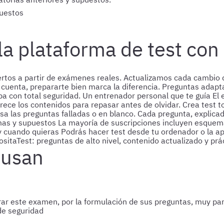
uestos
la plataforma de test co
rtos a partir de exámenes reales. Actualizamos cada cambio d
cuenta, prepararte bien marca la diferencia.
Preguntas adapta
eba con total seguridad.
Un entrenador personal que te guía
El 
rece los contenidos para repasar antes de olvidar.
Crea test 
a las preguntas falladas o en blanco.
Cada pregunta, explicad
as y supuestos
La mayoría de suscripciones incluyen esquema
y cuando quieras
Podrás hacer test desde tu ordenador o la a
sitaTest: preguntas de alto nivel, contenido actualizado y prác
 usan
ar este examen, por la formulación de sus preguntas, muy pare
de seguridad