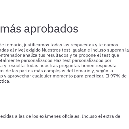
n más aprobados
e temario, justificamos todas las respuestas y te damos
das al nivel exigido
Nuestros test igualan e incluso superan la
entrenador analiza tus resultados y te propone el test que
totalmente personalizados
Haz test personalizados por
a y resuelta
Todas nuestras preguntas tienen respuesta
s de las partes más complejas del temario y, según la
pp y aprovechar cualquier momento para practicar.
El 97% de
tica.
cidas a las de los exámenes oficiales. Incluso el extra de