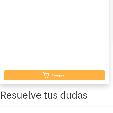
¿Qué incluye?
Complementa tu preparación con
1179 Preguntas
de
Legislación ley de bases 1 mes además de las que ya están
incluidas en tu suscripción.
¿Qué incluye?
Complementa tu preparación con
5730 Preguntas
de
Psicotécnicos 1 Mes además de las que ya están incluidas
en tu suscripción.
Comprar
Resuelve tus dudas