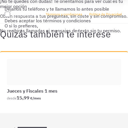
¡No te quedes con dudas!
Te orientamos para ver cuál es tu
mejor opción
Déjanos tu teléfono y te llamamos lo antes posible
He leído y acepto los
Términos y condiciones
y la
Política de Privacidad
Obtén respuesta a tus preguntas, sin coste y sin compromiso.
Debes aceptar los términos y condiciones
O si lo prefieres,
No recibirás llamadas ni mensajes de texto sin tu permiso.
Jueces y Fiscales 1 mes
15,99
desde
€/mes