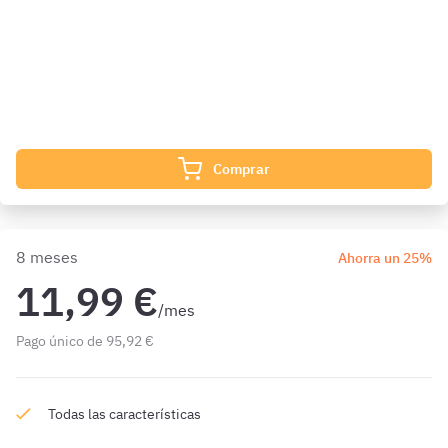
¿Qué incluye?
Complementa tu preparación con
2851 Preguntas
de Código
Penal 4 meses además de las que ya están incluidas en tu
suscripción.
Comprar
8 meses
Ahorra un 25%
11,99 €
/mes
Pago único de 95,92 €
Todas las características