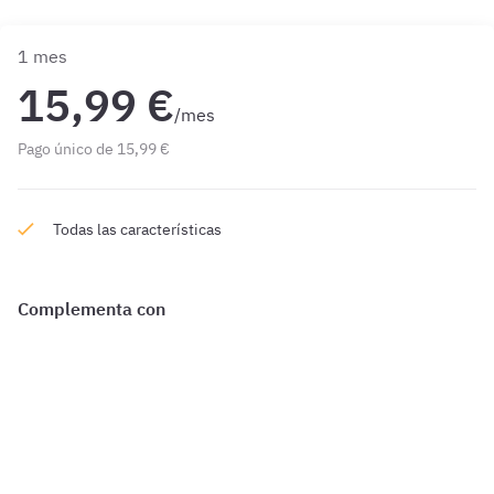
1 mes
15,99 €
/mes
Pago único de 15,99 €
Todas las características
Complementa con
¿Qué incluye?
Complementa tu preparación con
2851 Preguntas
de Código
Penal 1 mes además de las que ya están incluidas en tu