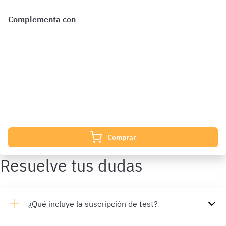
Complementa con
¿Qué incluye?
Complementa tu preparación con
2851 Preguntas
de Código
Penal 8 meses además de las que ya están incluidas en tu
suscripción.
Comprar
Resuelve tus dudas
¿Qué incluye la suscripción de test?