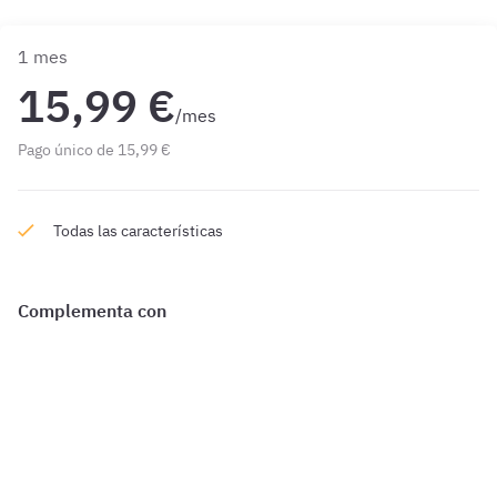
1 mes
15,99 €
/mes
Pago único de 15,99 €
Todas las características
Complementa con
¿Qué incluye?
Complementa tu preparación con
1594 Preguntas
de
Constitución 1 mes además de las que ya están incluidas en