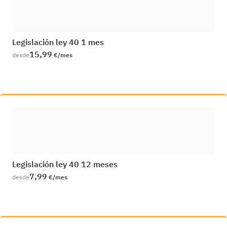
Legislación ley 40 1 mes
15,99
desde
€/mes
Legislación ley 40 12 meses
7,99
desde
€/mes