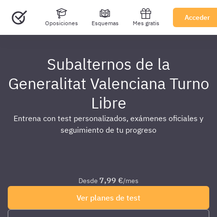
Acceder
Oposiciones
Esquemas
Mes gratis
Subalternos de la
Generalitat Valenciana Turno
Libre
Entrena con test personalizados, exámenes oficiales y
seguimiento de tu progreso
7,99 €
Desde
/mes
Ver planes de test