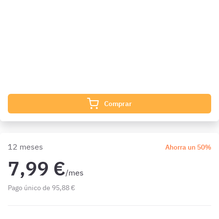
tu suscripción.
¿Qué incluye?
Complementa tu preparación con
2274 Preguntas
de Ley 39 1
mes además de las que ya están incluidas en tu suscripción.
Comprar
12 meses
Ahorra un 50%
7,99 €
/mes
Pago único de 95,88 €