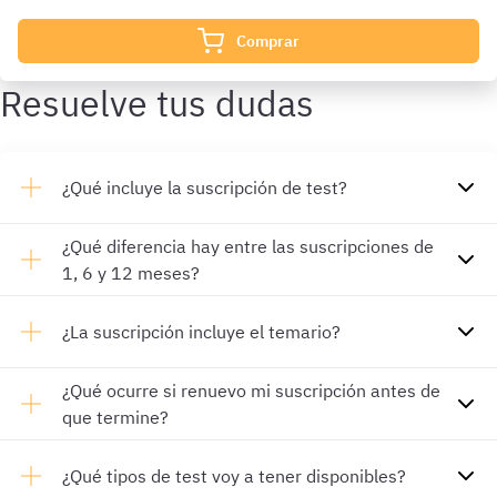
Comprar
Resuelve tus dudas
¿Qué incluye la suscripción de test?
¿Qué diferencia hay entre las suscripciones de
1, 6 y 12 meses?
¿La suscripción incluye el temario?
¿Qué ocurre si renuevo mi suscripción antes de
que termine?
¿Qué tipos de test voy a tener disponibles?