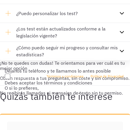
¿Puedo personalizar los test?
¿Los test están actualizados conforme a la
legislación vigente?
¿Cómo puedo seguir mi progreso y consultar mis
estadísticas?
¡No te quedes con dudas!
Te orientamos para ver cuál es tu
mejor opción
Déjanos tu teléfono y te llamamos lo antes posible
He leído y acepto los
Términos y condiciones
y la
Política de Privacidad
Obtén respuesta a tus preguntas, sin coste y sin compromiso.
Debes aceptar los términos y condiciones
O si lo prefieres,
No recibirás llamadas ni mensajes de texto sin tu permiso.