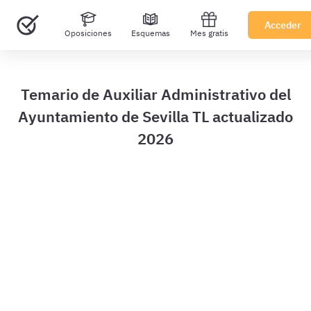
Acceder
Oposiciones
Esquemas
Mes gratis
Temarios
Temario en pdf
Impresión B / N
Clases periódicas
Esquemas
Tutor online
Plataforma test