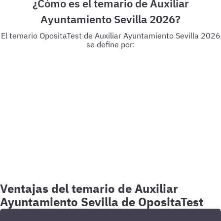
¿Cómo es el temario de Auxiliar
Ayuntamiento Sevilla 2026?
El temario OpositaTest de Auxiliar Ayuntamiento Sevilla 2026
se define por:
Temario en .PDF
Úsalo en tus dispositivos digitales o
imprímelo para subrayar y tomar notas.
Impresión B / N
Si lo
usas en formato digital disfrutarás del material en color, pero
si decides imprimirlo, lo hemos diseñado para que tenga total
legibilidad.
Esquemas
Decenas de esquemas para repasar y
comprender mejor los conceptos clave de tu temario.
Tutor
online
Podrás resolver tus dudas concretas sobre las leyes o
conceptos del temario escribiendo al equipo de tutores
especializados.
Plataforma de test
Miles de preguntas test a
tu disposición para repasar.
Clases en directo
Programamos
clases en directo para analizar y profundizar en el temario.
Resolvemos vuestras dudas. Además, podrás verlas en
diferido.
Siempre actualizado
Cualquier modificación o
reforma legislativa que afecte a tu temario la reflejaremos en
nuestros materiales.
Ventajas del temario de Auxiliar
Ayuntamiento Sevilla de OpositaTest