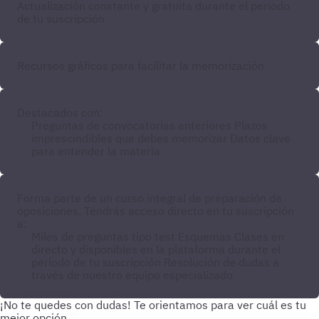
Actualización constante y gratuita durante el período
de tu suscripción
Recursos gráficos para facilitar la memorización
Destacados con:
Preguntas de convocatorias anteriores
Plazos
imprescindibles que debes memorizar
Datos clave
para entender la materia
Forma parte de un curso integral de preparación de
oposiciones. Tendrás acceso directo en tu suscripción
a:
Miles de preguntas tipo test
Esquemas
Clases en
directo y disponibles en la plataforma durante el
período de tu suscripción
Resolución de dudas a
través de nuestro equipo especializado
¡No te quedes con dudas!
Te orientamos para ver cuál es tu
mejor opción