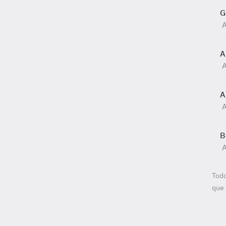
G
A
A
A
A
A
B
A
Todo
que 