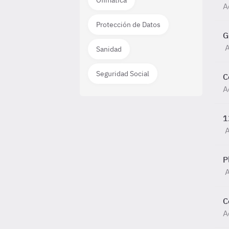
Ofimática
A
Protección de Datos
G
Sanidad
Seguridad Social
C
A
1
P
A
C
A