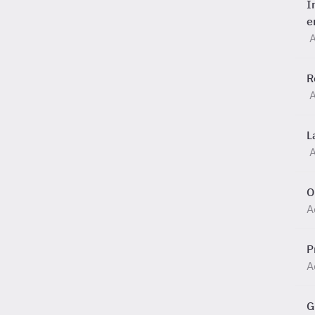
I
e
A
R
A
L
O
A
P
A
G