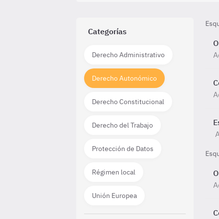
Esq
Categorías
O
A
Derecho Administrativo
Derecho Autonómico
C
A
Derecho Constitucional
E
Derecho del Trabajo
A
Protección de Datos
Esq
Régimen local
O
A
Unión Europea
C