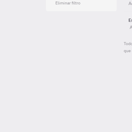
Eliminar filtro
A
E
A
Todo
que 