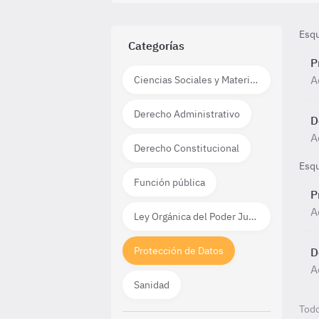
Esq
Categorías
P
A
Ciencias Sociales y Materias técnico científicas
Derecho Administrativo
D
A
Derecho Constitucional
Esq
Función pública
P
A
Ley Orgánica del Poder Judicial
Protección de Datos
D
A
Sanidad
Todo