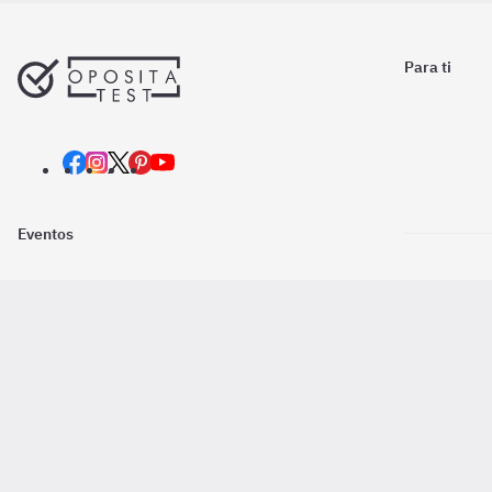
Para ti
Eventos
Nosotros
Descarga la