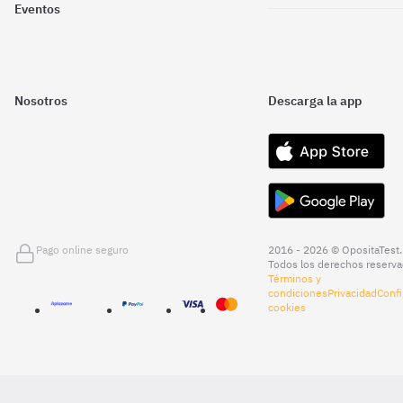
Eventos
Nosotros
Descarga la app
Pago online seguro
2016 - 2026 © OpositaTest.
Todos los derechos reserva
Términos y
condiciones
Privacidad
Confi
cookies