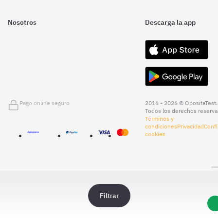
Nosotros
Descarga la app
Pago online seguro
2016 - 2026 © OpositaTest.
Todos los derechos reserva
Términos y
condiciones
Privacidad
Confi
cookies
Filtrar