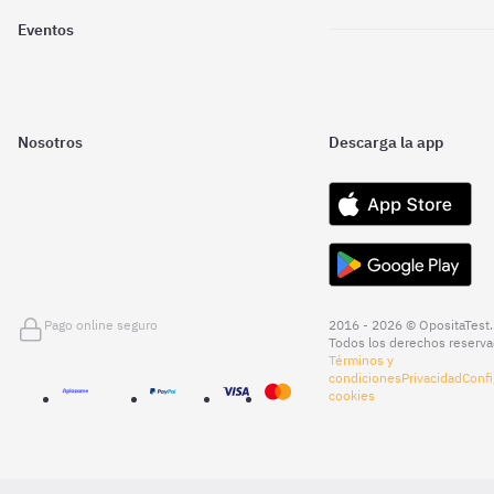
Eventos
Nosotros
Descarga la app
Pago online seguro
2016 - 2026 © OpositaTest.
Todos los derechos reserva
Términos y
condiciones
Privacidad
Confi
cookies