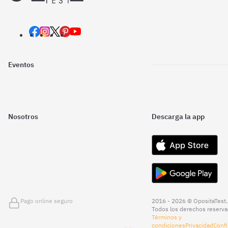
Eventos
Nosotros
Descarga la app
Pago online seguro
2016 - 2026 © OpositaTest.
Todos los derechos reserva
Términos y
condiciones
Privacidad
Confi