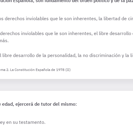
ución Española, son fundamento del orden político y de la paz
os derechos inviolables que le son inherentes, la libertad de ci
derechos inviolables que le son inherentes, el libre desarrollo 
emás.
 libre desarrollo de la personalidad, la no discriminación y la l
ema 2. La Constitución Española de 1978 (II)
 edad, ejercerá de tutor del mismo:
ey en su testamento.