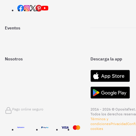
Eventos
Nosotros
Descarga la app
Pago online seguro
2016 - 2026 © OpositaTest.
Todos los derechos reserva
Términos y
condiciones
Privacidad
Confi
cookies