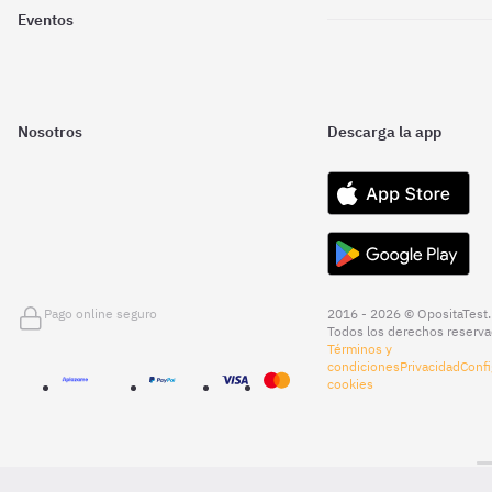
Eventos
Nosotros
Descarga la app
Pago online seguro
2016 - 2026 © OpositaTest.
Todos los derechos reserva
Términos y
condiciones
Privacidad
Confi
cookies