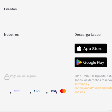
Eventos
Nosotros
Descarga la app
Pago online seguro
2016 - 2026 © OpositaTest.
Todos los derechos reserva
Términos y
condiciones
Privacidad
Confi
cookies