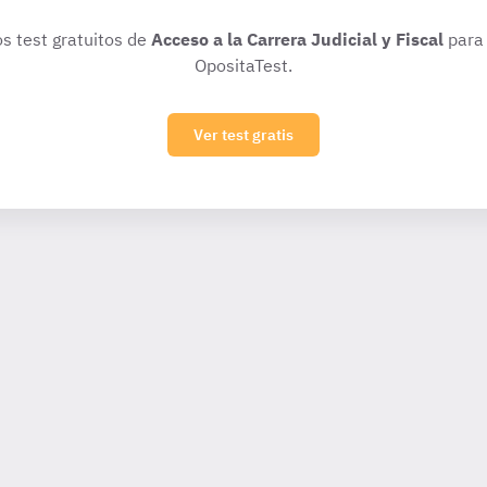
os test gratuitos de
Acceso a la Carrera Judicial y Fiscal
para 
OpositaTest.
Ver test gratis