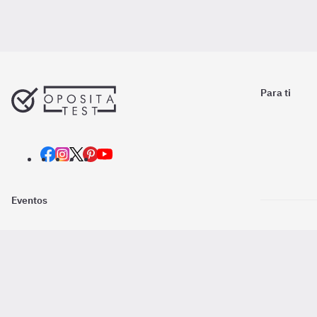
Para ti
Eventos
Nosotros
Descarga la