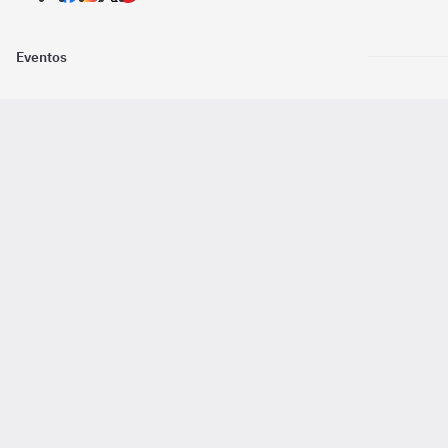
Eventos
Nosotros
Descarga la
Pago online seguro
2016 - 2026 ©