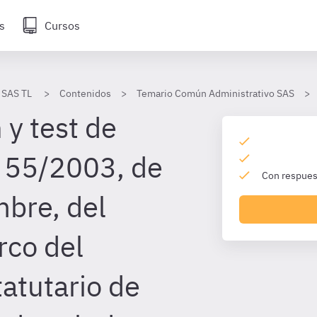
s
Cursos
 SAS TL
Contenidos
Temario Común Administrativo SAS
 y test de
 55/2003, de
Con respuest
mbre, del
rco del
atutario de