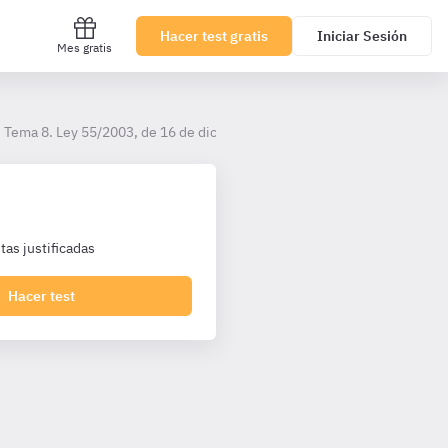
Hacer test gratis
Iniciar Sesión
Mes gratis
Tema 8. Ley 55/2003, de 16 de diciembre, del Estatuto Marco del person
as justificadas
Hacer test