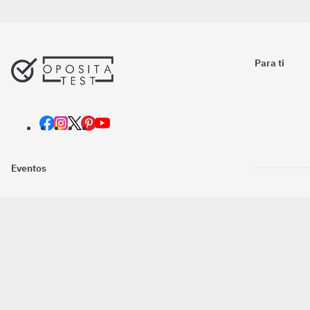
Para ti
Eventos
Nosotros
Descarga la