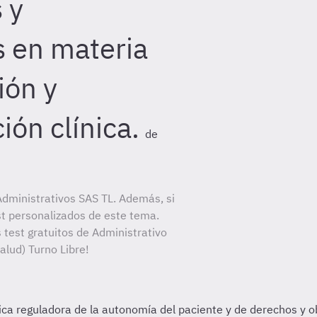
 y
s en materia
ión y
ón clínica.
de
dministrativos SAS TL. Además, si
st personalizados de este tema.
 test gratuitos de Administrativo
alud) Turno Libre!