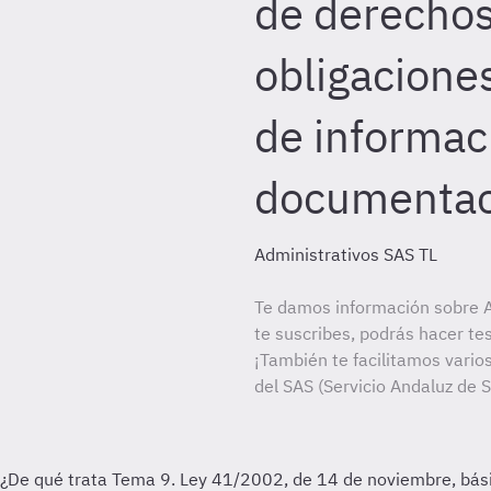
de derechos
obligacione
de informac
documentaci
Administrativos SAS TL
Te damos información sobre A
te suscribes, podrás hacer te
¡También te facilitamos varios
del SAS (Servicio Andaluz de S