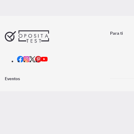
Para ti
Eventos
Nosotros
Descarga la