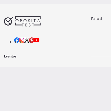
Para ti
Eventos
Nosotros
Descarga la