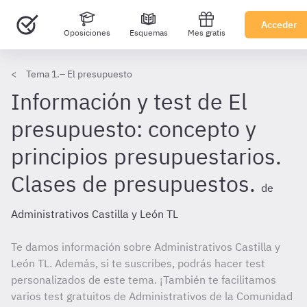
Acceder
Oposiciones
Esquemas
Mes gratis
Tema 1.– El presupuesto
Información y test de El
presupuesto: concepto y
principios presupuestarios.
Clases de presupuestos.
de
Administrativos Castilla y León TL
Te damos información sobre Administrativos Castilla y
León TL. Además, si te suscribes, podrás hacer test
personalizados de este tema. ¡También te facilitamos
varios test gratuitos de Administrativos de la Comunidad