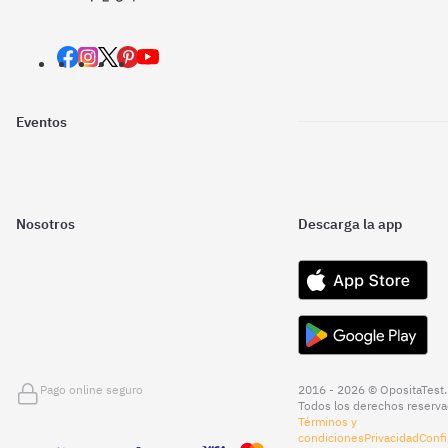
Eventos
Nosotros
Descarga la app
Pago online seguro
2016 - 2026 © OpositaTest.
Todos los derechos reserva
Términos y
condiciones
Privacidad
Confi