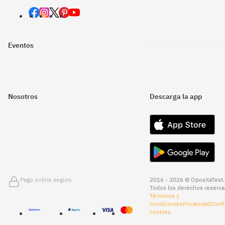
Eventos
Nosotros
Descarga la app
Pago online seguro
2016 - 2026 © OpositaTest.
Todos los derechos reserva
Términos y
condiciones
Privacidad
Confi
cookies