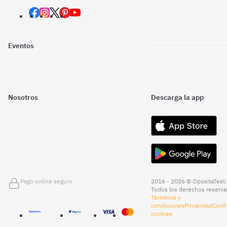
Eventos
Nosotros
Descarga la app
Pago online seguro
2016 - 2026 © OpositaTest.
Todos los derechos reserva
Términos y
condiciones
Privacidad
Confi
cookies