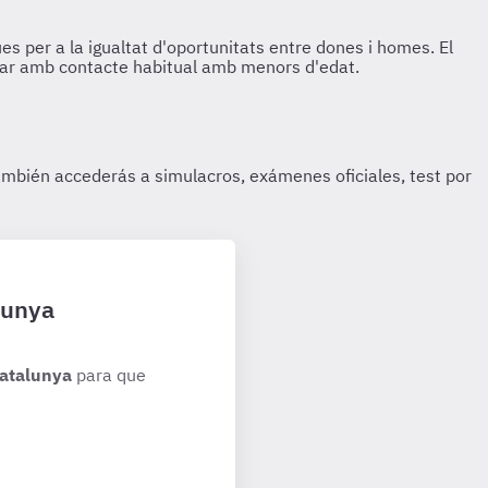
lunya
Catalunya
para que