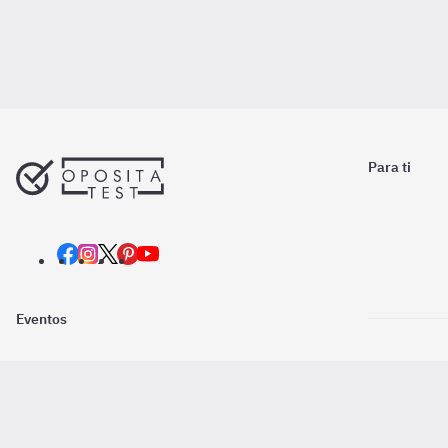
Para ti
Eventos
Nosotros
Descarga la