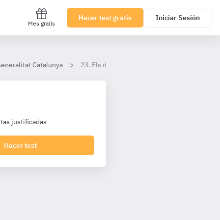
Hacer test gratis
Iniciar Sesión
Mes gratis
eneralitat Catalunya
23. Els delictes contra l'Administració públic
as justificadas
Hacer test