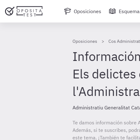
Oposiciones
Esquema
Oposiciones
Cos Administrat
Información 
Els delictes
l'Administra
Administratiu Generalitat Ca
Te damos información sobre A
Además, si te suscribes, podr
este tema. ¡También te facili