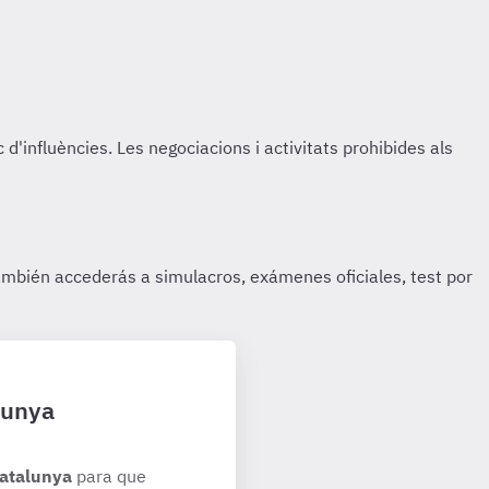
lunya
Catalunya
para que