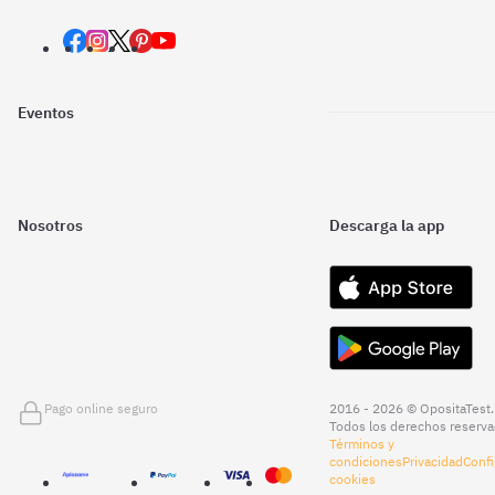
Eventos
Nosotros
Descarga la app
Pago online seguro
2016 - 2026 © OpositaTest.
Todos los derechos reserva
Términos y
condiciones
Privacidad
Confi
cookies