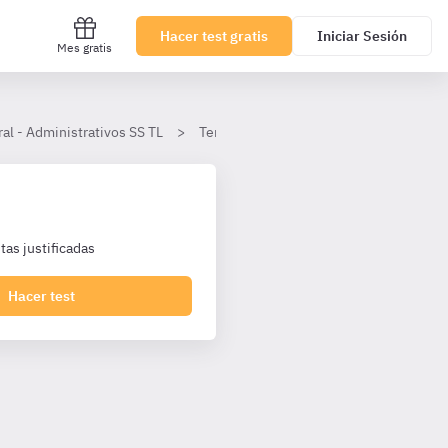
Hacer test gratis
Iniciar Sesión
Mes gratis
al - Administrativos SS TL
Tema 15
Nulidad y Anulabilidad
as justificadas
Hacer test