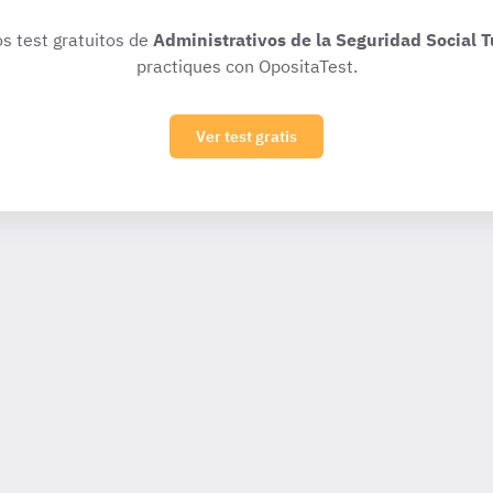
os test gratuitos de
Administrativos de la Seguridad Social T
practiques con OpositaTest.
Ver test gratis