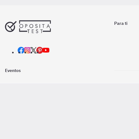
Para ti
Eventos
Nosotros
Descarga la