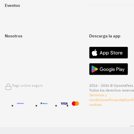
Eventos
Nosotros
Descarga la app
Pago online seguro
2016 - 2026 © OpositaTest.
Todos los derechos reserva
Términos y
condiciones
Privacidad
Confi
cookies