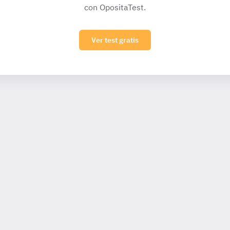
con OpositaTest.
Ver test gratis