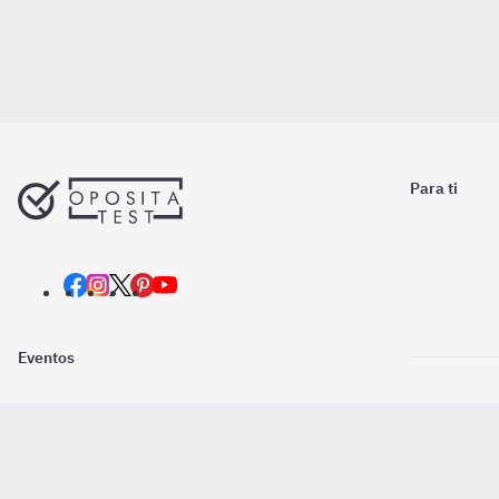
Para ti
Eventos
Nosotros
Descarga la