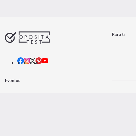
Para ti
Eventos
Nosotros
Descarga la