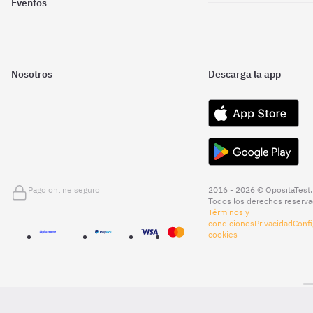
Eventos
Nosotros
Descarga la app
Pago online seguro
2016 - 2026 © OpositaTest.
Todos los derechos reserva
Términos y
condiciones
Privacidad
Confi
cookies