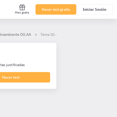
Hacer test gratis
Iniciar Sesión
Mes gratis
edioambiente OO.AA
Tema 10.- Títulos para la utilización y ocupac
as justificadas
Hacer test