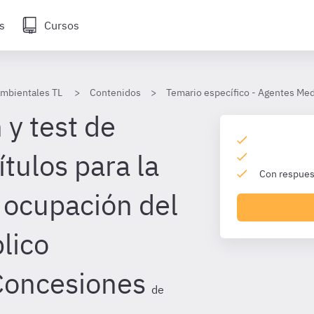
s
Cursos
mbientales TL
Contenidos
Temario específico - Agentes M
 y test de
tulos para la
Con respuest
y ocupación del
lico
 Concesiones
de