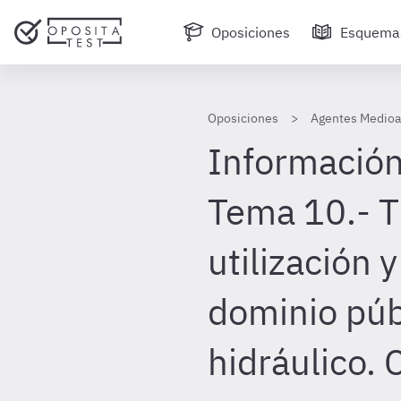
Oposiciones
Esquema
Oposiciones
Agentes Medioa
Información
Tema 10.- Tí
utilización 
dominio púb
hidráulico.