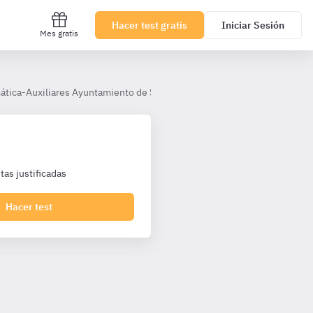
Hacer test gratis
Iniciar Sesión
Mes gratis
mática-Auxiliares Ayuntamiento de Sevilla
Tema 3.- El explorador 
as justificadas
Hacer test