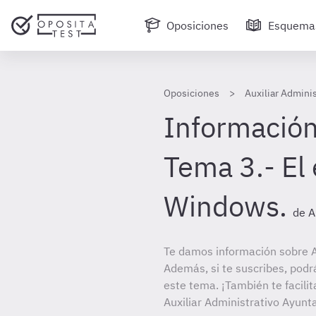
Oposiciones
Esquema
Oposiciones
Auxiliar Admini
Información
Tema 3.- El
Windows.
de A
Te damos información sobre Au
Además, si te suscribes, podr
este tema. ¡También te facilit
Auxiliar Administrativo Ayunt