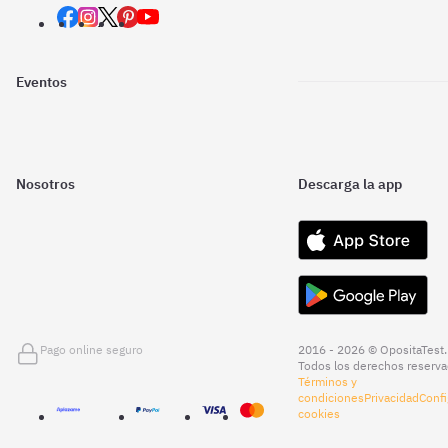
Eventos
Nosotros
Descarga la app
Pago online seguro
2016 - 2026 © OpositaTest.
Todos los derechos reserva
Términos y
condiciones
Privacidad
Confi
cookies