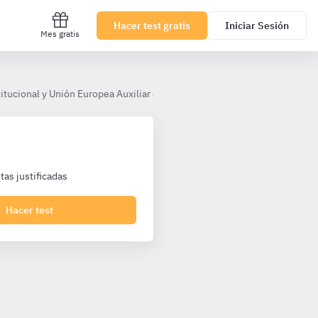
Hacer test gratis
Iniciar Sesión
Mes gratis
tucional y Unión Europea Auxiliar corporaciones
Tema 2. Las Cort
as justificadas
Hacer test